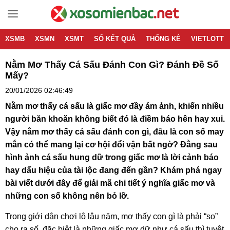
XSMB
XSMN
XSMT
SỔ KẾT QUẢ
THỐNG KÊ
VIETLOTT
Nằm Mơ Thấy Cá Sấu Đánh Con Gì? Đánh Đề Số
Mấy?
20/01/2026 02:46:49
Nằm mơ thấy cá sấu là giấc mơ đầy ám ảnh, khiến nhiều
người băn khoăn không biết đó là điềm báo hên hay xui.
Vậy nằm mơ thấy cá sấu đánh con gì, đâu là con số may
mắn có thể mang lại cơ hội đổi vận bất ngờ? Đằng sau
hình ảnh cá sấu hung dữ trong giấc mơ là lời cảnh báo
hay dấu hiệu của tài lộc đang đến gần? Khám phá ngay
bài viết dưới đây để giải mã chi tiết ý nghĩa giấc mơ và
những con số không nên bỏ lỡ.
Trong giới dân chơi lô lâu năm, mơ thấy con gì là phải “so”
cho ra số, đặc biệt là những giấc mơ dữ như cá sấu thì tuyệt