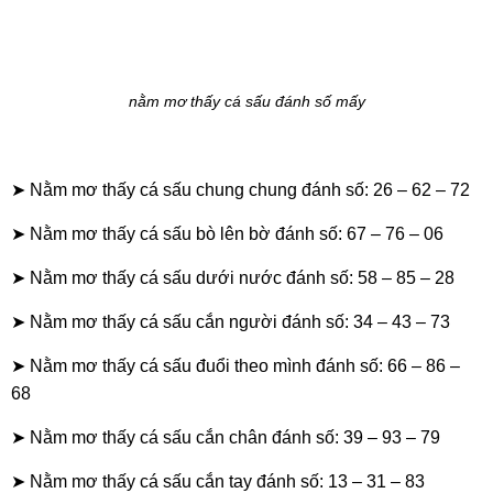
nằm mơ thấy cá sấu đánh số mấy
➤ Nằm mơ thấy cá sấu chung chung đánh số: 26 – 62 – 72
➤ Nằm mơ thấy cá sấu bò lên bờ đánh số: 67 – 76 – 06
➤ Nằm mơ thấy cá sấu dưới nước đánh số: 58 – 85 – 28
➤ Nằm mơ thấy cá sấu cắn người đánh số: 34 – 43 – 73
➤ Nằm mơ thấy cá sấu đuổi theo mình đánh số: 66 – 86 –
68
➤ Nằm mơ thấy cá sấu cắn chân đánh số: 39 – 93 – 79
➤ Nằm mơ thấy cá sấu cắn tay đánh số: 13 – 31 – 83