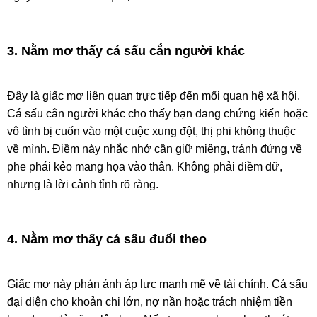
3. Nằm mơ thấy cá sấu cắn người khác
Đây là giấc mơ liên quan trực tiếp đến mối quan hệ xã hội.
Cá sấu cắn người khác cho thấy bạn đang chứng kiến hoặc
vô tình bị cuốn vào một cuộc xung đột, thị phi không thuộc
về mình. Điềm này nhắc nhở cần giữ miệng, tránh đứng về
phe phái kẻo mang họa vào thân. Không phải điềm dữ,
nhưng là lời cảnh tỉnh rõ ràng.
4. Nằm mơ thấy cá sấu đuổi theo
Giấc mơ này phản ánh áp lực mạnh mẽ về tài chính. Cá sấu
đại diện cho khoản chi lớn, nợ nần hoặc trách nhiệm tiền