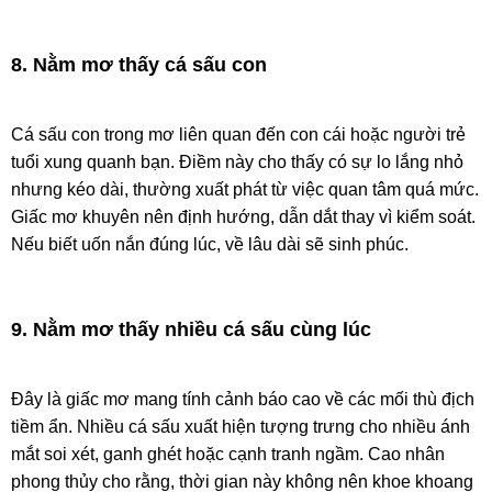
8. Nằm mơ thấy cá sấu con
Cá sấu con trong mơ liên quan đến con cái hoặc người trẻ
tuổi xung quanh bạn. Điềm này cho thấy có sự lo lắng nhỏ
nhưng kéo dài, thường xuất phát từ việc quan tâm quá mức.
Giấc mơ khuyên nên định hướng, dẫn dắt thay vì kiểm soát.
Nếu biết uốn nắn đúng lúc, về lâu dài sẽ sinh phúc.
9. Nằm mơ thấy nhiều cá sấu cùng lúc
Đây là giấc mơ mang tính cảnh báo cao về các mối thù địch
tiềm ẩn. Nhiều cá sấu xuất hiện tượng trưng cho nhiều ánh
mắt soi xét, ganh ghét hoặc cạnh tranh ngầm. Cao nhân
phong thủy cho rằng, thời gian này không nên khoe khoang