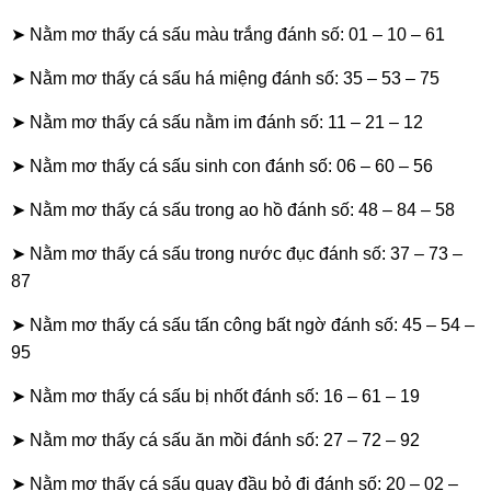
➤ Nằm mơ thấy cá sấu màu trắng đánh số: 01 – 10 – 61
➤ Nằm mơ thấy cá sấu há miệng đánh số: 35 – 53 – 75
➤ Nằm mơ thấy cá sấu nằm im đánh số: 11 – 21 – 12
➤ Nằm mơ thấy cá sấu sinh con đánh số: 06 – 60 – 56
➤ Nằm mơ thấy cá sấu trong ao hồ đánh số: 48 – 84 – 58
➤ Nằm mơ thấy cá sấu trong nước đục đánh số: 37 – 73 –
87
➤ Nằm mơ thấy cá sấu tấn công bất ngờ đánh số: 45 – 54 –
95
➤ Nằm mơ thấy cá sấu bị nhốt đánh số: 16 – 61 – 19
➤ Nằm mơ thấy cá sấu ăn mồi đánh số: 27 – 72 – 92
➤ Nằm mơ thấy cá sấu quay đầu bỏ đi đánh số: 20 – 02 –