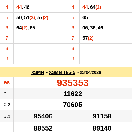
4
44
, 46
4
44
, 64
(2)
5
50, 51
(3)
, 57
(2)
5
65
6
64
(2)
, 65
6
06, 36, 46
7
7
57
(2)
8
8
9
9
XSMN
»
XSMN Thứ 5
» 23/04/2026
935353
ĐB
11622
G.1
70605
G.2
95406
91158
G.3
88552
89140