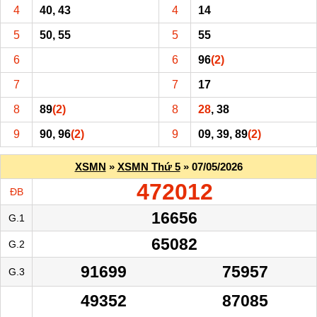
4
40, 43
4
14
5
50, 55
5
55
6
6
96
(2)
7
7
17
8
89
(2)
8
28
, 38
9
90, 96
(2)
9
09, 39, 89
(2)
XSMN
»
XSMN Thứ 5
» 07/05/2026
472012
ĐB
16656
G.1
65082
G.2
91699
75957
G.3
49352
87085