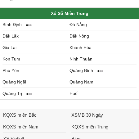
Xổ Số Miền Trung
Bình Định
Đà Nẵng
Đắk Lắk
Đắk Nông
Gia Lai
Khánh Hòa
Kon Tum
Ninh Thuận
Phú Yên
Quảng Bình
Quảng Ngãi
Quảng Nam
Quảng Trị
Huế
KQXS miền Bắc
XSMB 30 Ngày
KQXS miền Nam
KQXS miền Trung
XS Vietlott
Blog