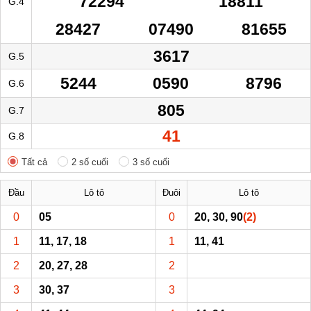
72294
18811
G.4
28427
07490
81655
3617
G.5
5244
0590
8796
G.6
805
G.7
41
G.8
Tất cả
2 số cuối
3 số cuối
Đầu
Lô tô
Đuôi
Lô tô
0
05
0
20, 30, 90
(2)
1
11, 17, 18
1
11, 41
2
20, 27, 28
2
3
30, 37
3