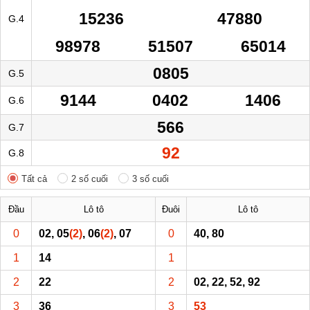
15236
47880
G.4
98978
51507
65014
0805
G.5
9144
0402
1406
G.6
566
G.7
92
G.8
Tất cả
2 số cuối
3 số cuối
Đầu
Lô tô
Đuôi
Lô tô
0
02, 05
(2)
, 06
(2)
, 07
0
40, 80
1
14
1
2
22
2
02, 22, 52, 92
3
36
3
53