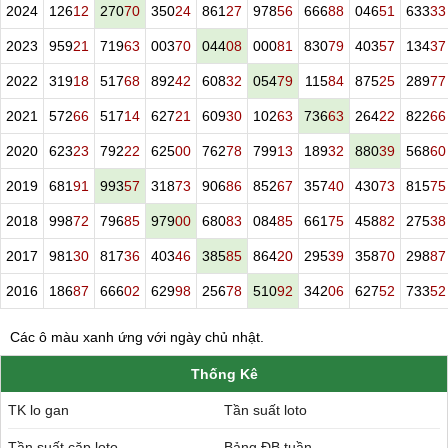
2024
126
12
270
70
350
24
861
27
978
56
666
88
046
51
633
33
2023
959
21
719
63
003
70
044
08
000
81
830
79
403
57
134
37
2022
319
18
517
68
892
42
608
32
054
79
115
84
875
25
289
77
2021
572
66
517
14
627
21
609
30
102
63
736
63
264
22
822
66
2020
623
23
792
22
625
00
762
78
799
13
189
32
880
39
568
60
2019
681
91
993
57
318
73
906
86
852
67
357
40
430
73
815
75
2018
998
72
796
85
979
00
680
83
084
85
661
75
458
82
275
38
2017
981
30
817
36
403
46
385
85
864
20
295
39
358
70
298
87
2016
186
87
666
02
629
98
256
78
510
92
342
06
627
52
733
52
Các ô màu xanh ứng với ngày chủ nhật.
Thống Kê
TK lo gan
Tần suất loto
Tần suất cặp loto
Bảng ĐB tuần