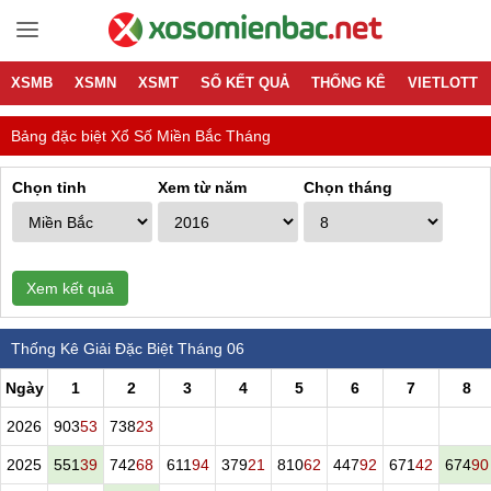
XSMB
XSMN
XSMT
SỔ KẾT QUẢ
THỐNG KÊ
VIETLOTT
Bảng đặc biệt Xổ Số Miền Bắc Tháng
Chọn tỉnh
Xem từ năm
Chọn tháng
Xem kết quả
Thống Kê Giải Đặc Biệt Tháng 06
Ngày
1
2
3
4
5
6
7
8
2026
903
53
738
23
2025
551
39
742
68
611
94
379
21
810
62
447
92
671
42
674
90