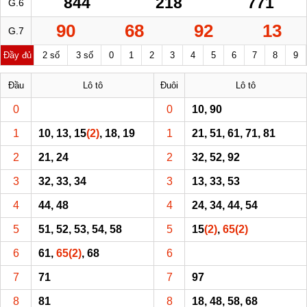
844
218
771
G.6
90
68
92
13
G.7
Đầy đủ
2 số
3 số
0
1
2
3
4
5
6
7
8
9
Đầu
Lô tô
Đuôi
Lô tô
0
0
10, 90
1
10, 13, 15
(2)
, 18, 19
1
21, 51, 61, 71, 81
2
21, 24
2
32, 52, 92
3
32, 33, 34
3
13, 33, 53
4
44, 48
4
24, 34, 44, 54
5
51, 52, 53, 54, 58
5
15
(2)
,
65
(2)
6
61,
65
(2)
, 68
6
7
71
7
97
8
81
8
18, 48, 58, 68