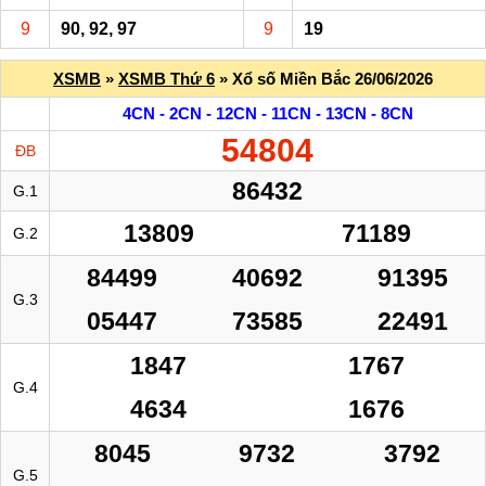
9
90, 92, 97
9
19
XSMB
»
XSMB Thứ 6
» Xổ số Miền Bắc 26/06/2026
4CN - 2CN - 12CN - 11CN - 13CN - 8CN
54804
ĐB
86432
G.1
13809
71189
G.2
84499
40692
91395
G.3
05447
73585
22491
1847
1767
G.4
4634
1676
8045
9732
3792
G.5