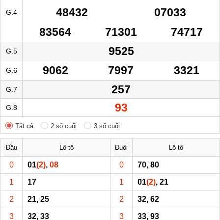
48432
07033
G.4
83564
71301
74717
9525
G.5
9062
7997
3321
G.6
257
G.7
93
G.8
Tất cả
2 số cuối
3 số cuối
Đầu
Lô tô
Đuôi
Lô tô
0
01
(2)
,
08
0
70, 80
1
17
1
01
(2)
, 21
2
21, 25
2
32, 62
3
32, 33
3
33, 93