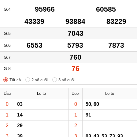
95966
60585
G.4
43339
93884
83229
7043
G.5
6553
5793
7873
G.6
760
G.7
76
G.8
Tất cả
2 số cuối
3 số cuối
Đầu
Lô tô
Đuôi
Lô tô
0
03
0
50, 60
1
14
1
91
2
29
2
3
39
3
03, 43, 53, 73, 93