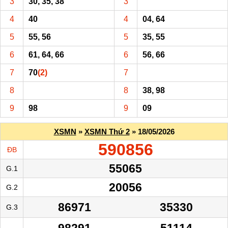
3
30, 35, 38
3
4
40
4
04, 64
5
55, 56
5
35, 55
6
61, 64, 66
6
56, 66
7
70
(2)
7
8
8
38, 98
9
98
9
09
XSMN
»
XSMN Thứ 2
» 18/05/2026
590856
ĐB
55065
G.1
20056
G.2
86971
35330
G.3
98291
51114