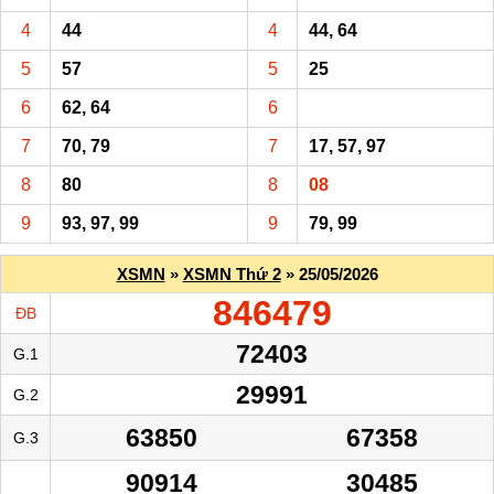
4
44
4
44, 64
5
57
5
25
6
62, 64
6
7
70, 79
7
17, 57, 97
8
80
8
08
9
93, 97, 99
9
79, 99
XSMN
»
XSMN Thứ 2
» 25/05/2026
846479
ĐB
72403
G.1
29991
G.2
63850
67358
G.3
90914
30485