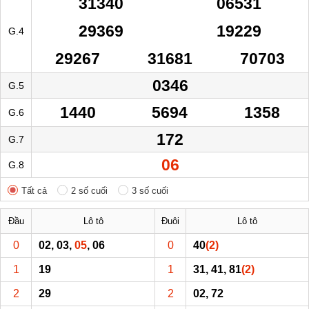
31340
06531
29369
19229
G.4
29267
31681
70703
0346
G.5
1440
5694
1358
G.6
172
G.7
06
G.8
Tất cả
2 số cuối
3 số cuối
Đầu
Lô tô
Đuôi
Lô tô
0
02, 03,
05
, 06
0
40
(2)
1
19
1
31, 41, 81
(2)
2
29
2
02, 72