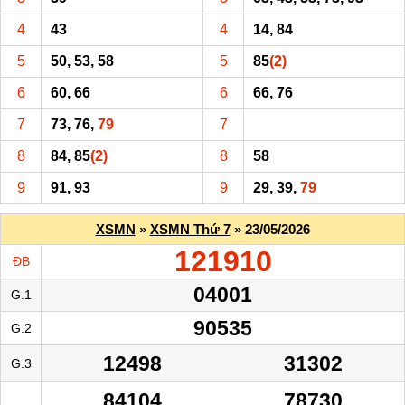
4
43
4
14, 84
5
50, 53, 58
5
85
(2)
6
60, 66
6
66, 76
7
73, 76,
79
7
8
84, 85
(2)
8
58
9
91, 93
9
29, 39,
79
XSMN
»
XSMN Thứ 7
» 23/05/2026
121910
ĐB
04001
G.1
90535
G.2
12498
31302
G.3
84104
78730