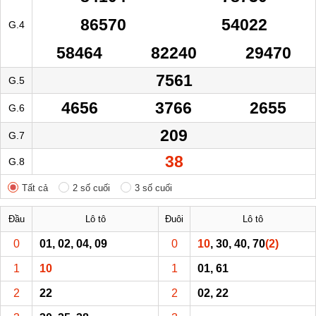
86570
54022
G.4
58464
82240
29470
7561
G.5
4656
3766
2655
G.6
209
G.7
38
G.8
Tất cả
2 số cuối
3 số cuối
Đầu
Lô tô
Đuôi
Lô tô
0
01, 02, 04, 09
0
10
, 30, 40, 70
(2)
1
10
1
01, 61
2
22
2
02, 22