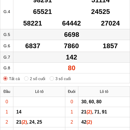
65521
24525
G.4
58221
64442
27024
6698
G.5
6837
7860
1857
G.6
142
G.7
80
G.8
Tất cả
2 số cuối
3 số cuối
Đầu
Lô tô
Đuôi
Lô tô
0
0
30, 60, 80
1
14
1
21
(2)
, 71, 91
2
21
(2)
, 24, 25
2
42
(2)