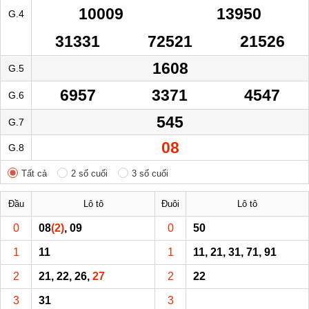
10009
13950
G.4
31331
72521
21526
1608
G.5
6957
3371
4547
G.6
545
G.7
08
G.8
Tất cả
2 số cuối
3 số cuối
Đầu
Lô tô
Đuôi
Lô tô
0
08
(2)
, 09
0
50
1
11
1
11, 21, 31, 71, 91
2
21, 22, 26,
27
2
22
3
31
3