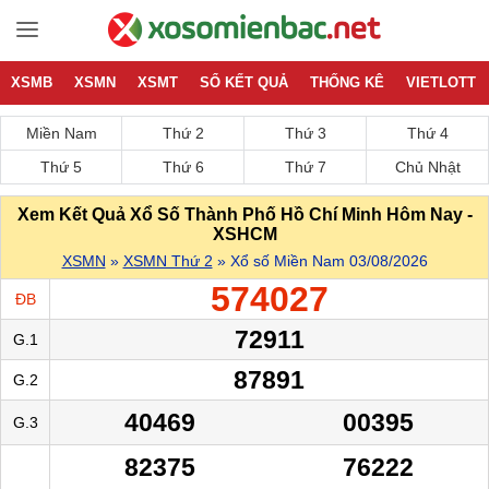
XSMB
XSMN
XSMT
SỔ KẾT QUẢ
THỐNG KÊ
VIETLOTT
Miền Nam
Thứ 2
Thứ 3
Thứ 4
Thứ 5
Thứ 6
Thứ 7
Chủ Nhật
Xem Kết Quả Xổ Số Thành Phố Hồ Chí Minh Hôm Nay -
XSHCM
XSMN
»
XSMN Thứ 2
» Xổ số Miền Nam 03/08/2026
574027
ĐB
72911
G.1
87891
G.2
40469
00395
G.3
82375
76222