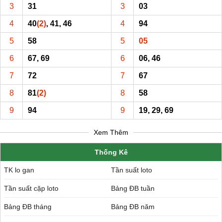
3
31
3
03
4
40
(2)
, 41, 46
4
94
5
58
5
05
6
67, 69
6
06, 46
7
72
7
67
8
81
(2)
8
58
9
94
9
19, 29, 69
Xem Thêm
Thống Kê
TK lo gan
Tần suất loto
Tần suất cặp loto
Bảng ĐB tuần
Bảng ĐB tháng
Bảng ĐB năm