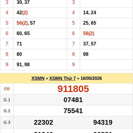
3
30, 37
3
4
42
(2)
4
14, 24
5
56
(2)
, 57
5
25, 65
6
60, 65
6
56
(2)
7
71
7
37, 57
8
80
8
98
9
91, 98
9
XSMN
»
XSMN Thứ 7
» 16/05/2026
911805
ĐB
07481
G.1
75541
G.2
22302
94319
G.3