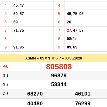
4
45, 47
4
5
50, 57
5
45, 75, 95
6
69
6
26
7
71, 75
7
27
, 47, 57
8
8
08
(2)
9
91, 95
9
09, 69
XSMN
»
XSMN Thứ 7
» 30/05/2026
805808
ĐB
96879
G.1
53344
G.2
68270
46101
G.3
40480
76299