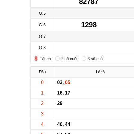
82787
G.5
1298
G.6
G.7
G.8
Tất cả
2 số cuối
3 số cuối
Đầu
Lô tô
0
03,
05
1
16, 17
2
29
3
4
40, 44