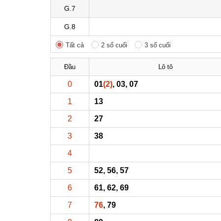
G.7
G.8
Tất cả
2 số cuối
3 số cuối
Đầu
Lô tô
0
01
(2)
, 03, 07
1
13
2
27
3
38
4
5
52, 56, 57
6
61, 62, 69
7
76
, 79