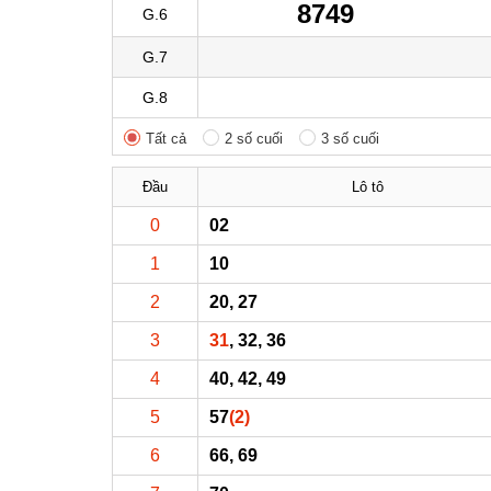
8749
G.6
G.7
G.8
Tất cả
2 số cuối
3 số cuối
Đầu
Lô tô
0
02
1
10
2
20, 27
3
31
, 32, 36
4
40, 42, 49
5
57
(2)
6
66, 69