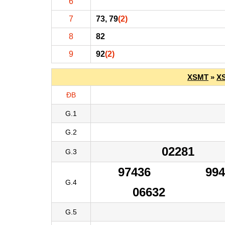
6
7
73, 79
(2)
8
82
9
92
(2)
XSMT
»
X
ĐB
G.1
G.2
02281
G.3
97436
99
G.4
06632
G.5