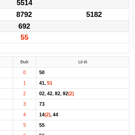
5514
8792
5182
692
55
Đuôi
Lô tô
0
50
1
41,
51
2
02, 42, 82, 92
(2)
3
73
4
14
(2)
, 44
5
55