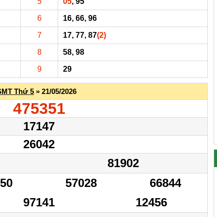
5
05
, 95
6
16, 66, 96
7
17, 77, 87
(2)
8
58, 98
9
29
SMT Thứ 5
» 21/05/2026
475351
17147
26042
81902
250
57028
66844
97141
12456