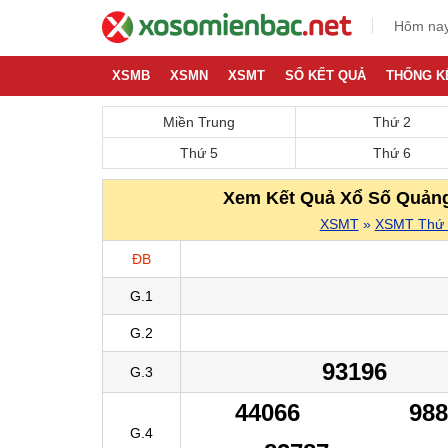
Hôm nay
XSMB
XSMN
XSMT
SỔ KẾT QUẢ
THỐNG K
Miền Trung
Thứ 2
Thứ 5
Thứ 6
Xem Kết Quả Xổ Số Quảng 
XSMT
»
XSMT Thứ 
ĐB
G.1
G.2
93196
G.3
44066
98
G.4