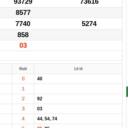
93729
73616
8577
7740
5274
858
03
Đuôi
Lô tô
0
40
1
2
92
3
03
4
44, 54, 74