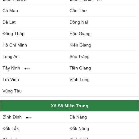
Cà Mau
Cần Thơ
Đà Lạt
Đồng Nai
Đồng Tháp
Hậu Giang
Hồ Chí Minh
Kiên Giang
Long An
Sóc Trăng
Tây Ninh
Tiền Giang
Trà Vinh
Vĩnh Long
Vũng Tàu
Xổ Số Miền Trung
Bình Định
Đà Nẵng
Đắk Lắk
Đắk Nông