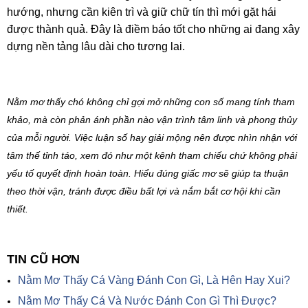
hướng, nhưng cần kiên trì và giữ chữ tín thì mới gặt hái
được thành quả. Đây là điềm báo tốt cho những ai đang xây
dựng nền tảng lâu dài cho tương lai.
Nằm mơ thấy chó không chỉ gợi mở những con số mang tính tham
khảo, mà còn phản ánh phần nào vận trình tâm linh và phong thủy
của mỗi người. Việc luận số hay giải mộng nên được nhìn nhận với
tâm thế tỉnh táo, xem đó như một kênh tham chiếu chứ không phải
yếu tố quyết định hoàn toàn. Hiểu đúng giấc mơ sẽ giúp ta thuận
theo thời vận, tránh được điều bất lợi và nắm bắt cơ hội khi cần
thiết.
TIN CŨ HƠN
Nằm Mơ Thấy Cá Vàng Đánh Con Gì, Là Hên Hay Xui?
Nằm Mơ Thấy Cá Và Nước Đánh Con Gì Thì Được?