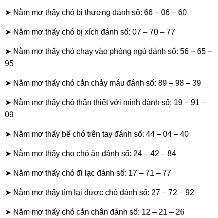
➤ Nằm mơ thấy chó bị thương đánh số: 66 – 06 – 60
➤ Nằm mơ thấy chó bị xích đánh số: 07 – 70 – 77
➤ Nằm mơ thấy chó chạy vào phòng ngủ đánh số: 56 – 65 –
95
➤ Nằm mơ thấy chó cắn chảy máu đánh số: 89 – 98 – 39
➤ Nằm mơ thấy chó thân thiết với mình đánh số: 19 – 91 –
09
➤ Nằm mơ thấy bế chó trên tay đánh số: 44 – 04 – 40
➤ Nằm mơ thấy cho chó ăn đánh số: 24 – 42 – 84
➤ Nằm mơ thấy chó đi lạc đánh số: 17 – 71 – 77
➤ Nằm mơ thấy tìm lại được chó đánh số: 27 – 72 – 92
➤ Nằm mơ thấy chó cắn chân đánh số: 12 – 21 – 26