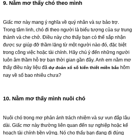
9. Nằm mơ thấy chó theo mình
Giấc mơ này mang ý nghĩa về quý nhân và sự bảo trợ.
Trong tâm linh, chó đi theo người là biểu tượng của sự trung
thành và che chở. Điều này cho thấy bạn có thể sắp nhận
được sự giúp đỡ thầm lặng từ một người nào đó, đặc biệt
trong công việc hoặc tài chính. Hãy chú ý đến những người
luôn âm thầm hỗ trợ bạn thời gian gần đây. Anh em nằm mơ
thấy điều này liệu đã
hôm
dự đoán xổ số kiến thiết miền bắc
nay về số bao nhiêu chưa?
10. Nằm mơ thấy mình nuôi chó
Nuôi chó trong mơ phản ánh trách nhiệm và sự vun đắp lâu
dài. Giấc mơ này thường liên quan đến sự nghiệp hoặc kế
hoạch tài chính bền vững. Nó cho thấy bạn đang đi đúng