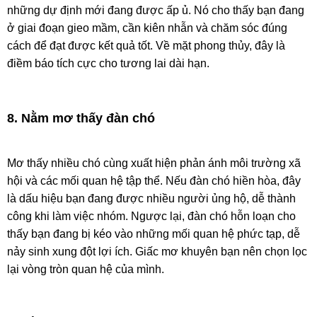
những dự định mới đang được ấp ủ. Nó cho thấy bạn đang
ở giai đoạn gieo mầm, cần kiên nhẫn và chăm sóc đúng
cách để đạt được kết quả tốt. Về mặt phong thủy, đây là
điềm báo tích cực cho tương lai dài hạn.
8. Nằm mơ thấy đàn chó
Mơ thấy nhiều chó cùng xuất hiện phản ánh môi trường xã
hội và các mối quan hệ tập thể. Nếu đàn chó hiền hòa, đây
là dấu hiệu bạn đang được nhiều người ủng hộ, dễ thành
công khi làm việc nhóm. Ngược lại, đàn chó hỗn loạn cho
thấy bạn đang bị kéo vào những mối quan hệ phức tạp, dễ
nảy sinh xung đột lợi ích. Giấc mơ khuyên bạn nên chọn lọc
lại vòng tròn quan hệ của mình.