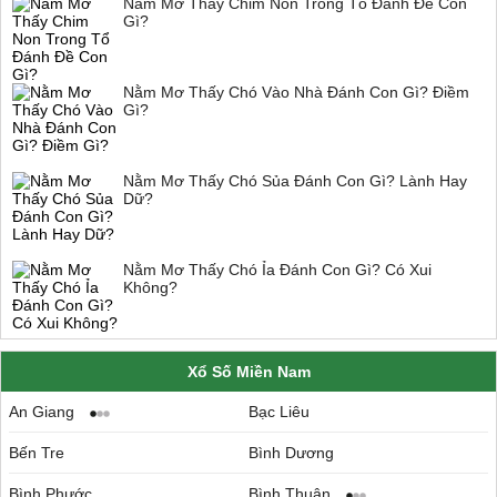
Nằm Mơ Thấy Chim Non Trong Tổ Đánh Đề Con
Gì?
Nằm Mơ Thấy Chó Vào Nhà Đánh Con Gì? Điềm
Gì?
Nằm Mơ Thấy Chó Sủa Đánh Con Gì? Lành Hay
Dữ?
Nằm Mơ Thấy Chó Ỉa Đánh Con Gì? Có Xui
Không?
Xổ Số Miền Nam
An Giang
Bạc Liêu
Bến Tre
Bình Dương
Bình Phước
Bình Thuận