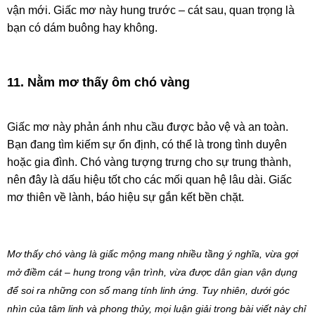
vận mới. Giấc mơ này hung trước – cát sau, quan trọng là
bạn có dám buông hay không.
11. Nằm mơ thấy ôm chó vàng
Giấc mơ này phản ánh nhu cầu được bảo vệ và an toàn.
Bạn đang tìm kiếm sự ổn định, có thể là trong tình duyên
hoặc gia đình. Chó vàng tượng trưng cho sự trung thành,
nên đây là dấu hiệu tốt cho các mối quan hệ lâu dài. Giấc
mơ thiên về lành, báo hiệu sự gắn kết bền chặt.
Mơ thấy chó vàng là giấc mộng mang nhiều tầng ý nghĩa, vừa gợi
mở điềm cát – hung trong vận trình, vừa được dân gian vận dụng
để soi ra những con số mang tính linh ứng. Tuy nhiên, dưới góc
nhìn của tâm linh và phong thủy, mọi luận giải trong bài viết này chỉ