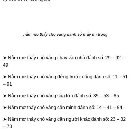
nằm mơ thấy chó vàng đánh số mấy thì trúng
➤ Nằm mơ thấy chó vàng chạy vào nhà đánh số: 29 – 92 –
49
➤ Nằm mơ thấy chó vàng đứng trước cổng đánh số: 11 – 51
– 91
➤ Nằm mơ thấy chó vàng sủa lớn đánh số: 35 – 53 – 85
➤ Nằm mơ thấy chó vàng cắn mình đánh số: 14 – 41 – 94
➤ Nằm mơ thấy chó vàng cắn người khác đánh số: 23 – 32
– 73