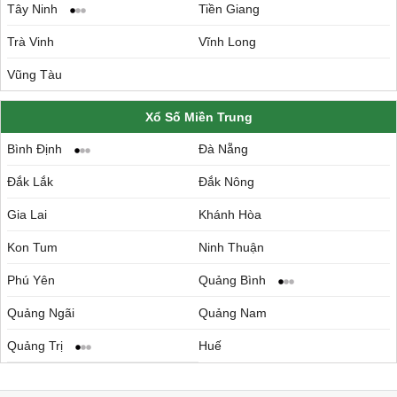
Tây Ninh
Tiền Giang
Trà Vinh
Vĩnh Long
Vũng Tàu
Xổ Số Miền Trung
Bình Định
Đà Nẵng
Đắk Lắk
Đắk Nông
Gia Lai
Khánh Hòa
Kon Tum
Ninh Thuận
Phú Yên
Quảng Bình
Quảng Ngãi
Quảng Nam
Quảng Trị
Huế