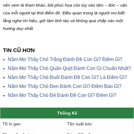
nên xem là tham khảo, bởi phúc họa còn tùy vào tâm – đức – vận
của mỗi người tại thời điểm đó. Điều quan trọng là người mơ biết
lắng nghe tín hiệu, giữ tâm tỉnh táo và không quá chấp vào một
hướng duy nhất.
TIN CŨ HƠN
Nằm Mơ Thấy Chó Trắng Đánh Đề Con Gì? Điềm Gì?
Nằm Mơ Thấy Chó Quấn Quýt Đánh Con Gì Chuẩn Nhất?
Nằm Mơ Thấy Chó Đuổi Đánh Đề Con Gì? Là Điềm Gì?
Nằm Mơ Thấy Chó Đen Đánh Con Gì? Điềm Báo Gì?
Nằm Mơ Thấy Chó Đẻ Đánh Đề Con Gì? Điềm Gì?
Thống Kê
TK lo gan
Tần suất loto