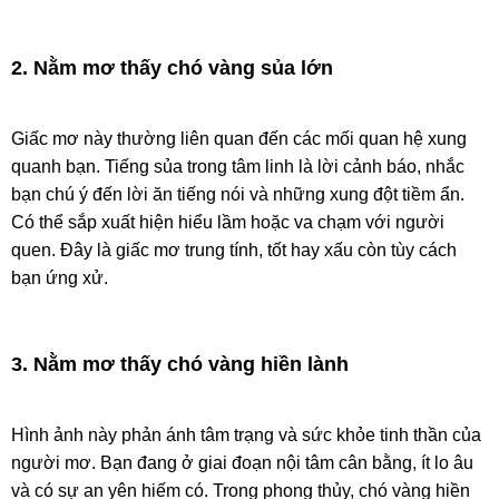
2. Nằm mơ thấy chó vàng sủa lớn
Giấc mơ này thường liên quan đến các mối quan hệ xung
quanh bạn. Tiếng sủa trong tâm linh là lời cảnh báo, nhắc
bạn chú ý đến lời ăn tiếng nói và những xung đột tiềm ẩn.
Có thể sắp xuất hiện hiểu lầm hoặc va chạm với người
quen. Đây là giấc mơ trung tính, tốt hay xấu còn tùy cách
bạn ứng xử.
3. Nằm mơ thấy chó vàng hiền lành
Hình ảnh này phản ánh tâm trạng và sức khỏe tinh thần của
người mơ. Bạn đang ở giai đoạn nội tâm cân bằng, ít lo âu
và có sự an yên hiếm có. Trong phong thủy, chó vàng hiền