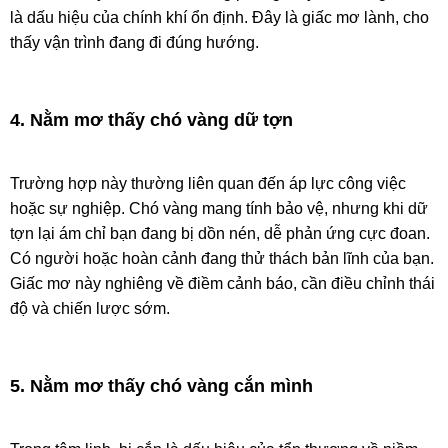
là dấu hiệu của chính khí ổn định. Đây là giấc mơ lành, cho
thấy vận trình đang đi đúng hướng.
4. Nằm mơ thấy chó vàng dữ tợn
Trường hợp này thường liên quan đến áp lực công việc
hoặc sự nghiệp. Chó vàng mang tính bảo vệ, nhưng khi dữ
tợn lại ám chỉ bạn đang bị dồn nén, dễ phản ứng cực đoan.
Có người hoặc hoàn cảnh đang thử thách bản lĩnh của bạn.
Giấc mơ này nghiêng về điềm cảnh báo, cần điều chỉnh thái
độ và chiến lược sớm.
5. Nằm mơ thấy chó vàng cắn mình