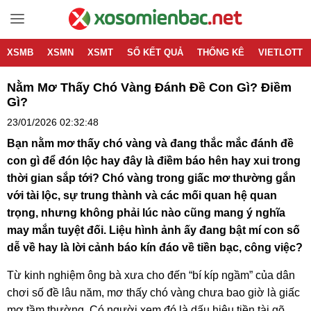
XSMB
XSMN
XSMT
SỔ KẾT QUẢ
THỐNG KÊ
VIETLOTT
Nằm Mơ Thấy Chó Vàng Đánh Đề Con Gì? Điềm
Gì?
23/01/2026 02:32:48
Bạn nằm mơ thấy chó vàng và đang thắc mắc đánh đề
con gì để đón lộc hay đây là điềm báo hên hay xui trong
thời gian sắp tới? Chó vàng trong giấc mơ thường gắn
với tài lộc, sự trung thành và các mối quan hệ quan
trọng, nhưng không phải lúc nào cũng mang ý nghĩa
may mắn tuyệt đối. Liệu hình ảnh ấy đang bật mí con số
dễ về hay là lời cảnh báo kín đáo về tiền bạc, công việc?
Từ kinh nghiệm ông bà xưa cho đến “bí kíp ngầm” của dân
chơi số đề lâu năm, mơ thấy chó vàng chưa bao giờ là giấc
mơ tầm thường. Có người xem đó là dấu hiệu tiền tài gõ