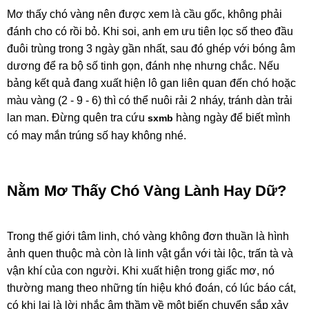
Mơ thấy chó vàng nên được xem là cầu gốc, không phải
đánh cho có rồi bỏ. Khi soi, anh em ưu tiên lọc số theo đầu
đuôi trùng trong 3 ngày gần nhất, sau đó ghép với bóng âm
dương để ra bộ số tinh gọn, đánh nhẹ nhưng chắc. Nếu
bảng kết quả đang xuất hiện lô gan liên quan đến chó hoặc
màu vàng (2 - 9 - 6) thì có thể nuôi rải 2 nháy, tránh dàn trải
lan man. Đừng quên tra cứu
hàng ngày để biết mình
sxmb
có may mắn trúng số hay không nhé.
Nằm Mơ Thấy Chó Vàng Lành Hay Dữ?
Trong thế giới tâm linh, chó vàng không đơn thuần là hình
ảnh quen thuộc mà còn là linh vật gắn với tài lộc, trấn tà và
vận khí của con người. Khi xuất hiện trong giấc mơ, nó
thường mang theo những tín hiệu khó đoán, có lúc báo cát,
có khi lại là lời nhắc âm thầm về một biến chuyển sắp xảy