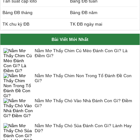
Tần suất cặp loto
Bảng ĐB tuần
Bảng ĐB tháng
Bảng ĐB năm
TK chu kỳ ĐB
TK ĐB ngày mai
Bài Viết Mới Nhất
Nằm Mơ Thấy Chim Cú Mèo Đánh Con Gì? Là
Điềm Gì?
Nằm Mơ Thấy Chim Non Trong Tổ Đánh Đề Con
Gì?
Nằm Mơ Thấy Chó Vào Nhà Đánh Con Gì? Điềm
Gì?
Nằm Mơ Thấy Chó Sủa Đánh Con Gì? Lành Hay
Dữ?