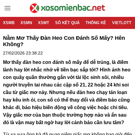
XSMB
XSMN
XSMT
SỔ KẾT QUẢ
THỐNG KÊ
VIETLOTT
Nằm Mơ Thấy Đàn Heo Con Đánh Số Mấy? Hên
Không?
27/02/2026 23:38:22
Mơ thấy đàn heo con đánh số mấy để dễ trúng, là điềm
lành hay lời nhắc nhở về tiền bạc sắp tới? Hình ảnh heo
con quây quần thường gắn với tài lộc sinh sôi, nhiều
người truyền tai nhau các cặp số 21, 22 hoặc 24 khi soi
cầu từ giấc mơ này. Nhưng nếu đàn heo chạy tán loạn
hay kêu inh ỏi, con số có thể thay đổi và điềm báo cũng
khác đi, báo hiệu biến động về công việc hoặc chi tiêu.
Vậy giấc mơ của bạn thuộc trường hợp nào và ẩn sau
đó là vận may bất ngờ hay lời cảnh báo cần lưu tâm?
Từ xa xưa ông bà đã quan niệm giấc mơ không bao giờ đến