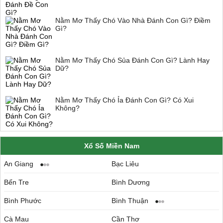
Nằm Mơ Thấy Chó Vào Nhà Đánh Con Gì? Điềm
Gì?
Nằm Mơ Thấy Chó Sủa Đánh Con Gì? Lành Hay
Dữ?
Nằm Mơ Thấy Chó Ỉa Đánh Con Gì? Có Xui
Không?
Xổ Số Miền Nam
An Giang
Bạc Liêu
Bến Tre
Bình Dương
Bình Phước
Bình Thuận
Cà Mau
Cần Thơ