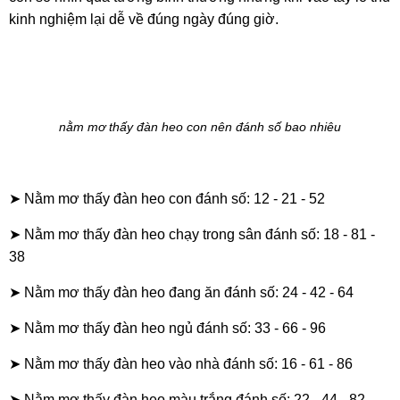
kinh nghiệm lại dễ về đúng ngày đúng giờ.
nằm mơ thấy đàn heo con nên đánh số bao nhiêu
➤ Nằm mơ thấy đàn heo con đánh số: 12 - 21 - 52
➤ Nằm mơ thấy đàn heo chạy trong sân đánh số: 18 - 81 -
38
➤ Nằm mơ thấy đàn heo đang ăn đánh số: 24 - 42 - 64
➤ Nằm mơ thấy đàn heo ngủ đánh số: 33 - 66 - 96
➤ Nằm mơ thấy đàn heo vào nhà đánh số: 16 - 61 - 86
➤ Nằm mơ thấy đàn heo màu trắng đánh số: 22 - 44 - 82