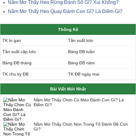
Nằm Mơ Thấy Heo Rừng Đánh Số Gì? Xui Không?
Nằm Mơ Thấy Heo Quay Đánh Con Gì? Là Điềm Gì?
Thống Kê
TK lo gan
Tần suất loto
Tần suất cặp loto
Bảng ĐB tuần
Bảng ĐB tháng
Bảng ĐB năm
TK chu kỳ ĐB
TK ĐB ngày mai
Bài Viết Mới Nhất
Nằm Mơ Thấy Chim Cú Mèo Đánh Con Gì? Là
Điềm Gì?
Nằm Mơ Thấy Chim Non Trong Tổ Đánh Đề Con
Gì?