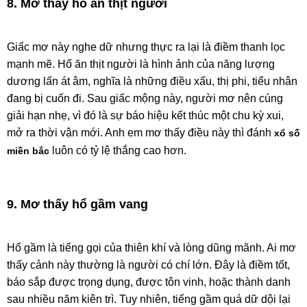
8. Mơ thấy hổ ăn thịt người
Giấc mơ này nghe dữ nhưng thực ra lại là điềm thanh lọc
mạnh mẽ. Hổ ăn thịt người là hình ảnh của năng lượng
dương lấn át âm, nghĩa là những điều xấu, thị phi, tiểu nhân
đang bị cuốn đi. Sau giấc mộng này, người mơ nên cúng
giải hạn nhẹ, vì đó là sự báo hiệu kết thúc một chu kỳ xui,
mở ra thời vận mới. Anh em mơ thấy điều này thì đánh
xổ số
luôn có tỷ lệ thắng cao hơn.
miền bắc
9. Mơ thấy hổ gầm vang
Hổ gầm là tiếng gọi của thiên khí và lòng dũng mãnh. Ai mơ
thấy cảnh này thường là người có chí lớn. Đây là điềm tốt,
báo sắp được trọng dụng, được tôn vinh, hoặc thành danh
sau nhiều năm kiên trì. Tuy nhiên, tiếng gầm quá dữ dội lại