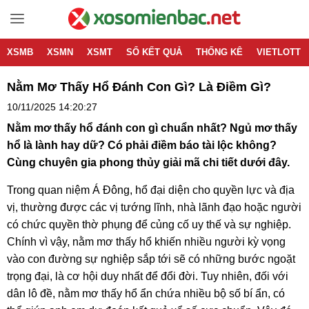
XSMB
XSMN
XSMT
SỔ KẾT QUẢ
THỐNG KÊ
VIETLOTT
Nằm Mơ Thấy Hổ Đánh Con Gì? Là Điềm Gì?
10/11/2025 14:20:27
Nằm mơ thấy hổ đánh con gì chuẩn nhất? Ngủ mơ thấy
hổ là lành hay dữ? Có phải điềm báo tài lộc không?
Cùng chuyên gia phong thủy giải mã chi tiết dưới đây.
Trong quan niệm Á Đông, hổ đại diện cho quyền lực và địa
vị, thường được các vị tướng lĩnh, nhà lãnh đạo hoặc người
có chức quyền thờ phụng để củng cố uy thế và sự nghiệp.
Chính vì vậy, nằm mơ thấy hổ khiến nhiều người kỳ vọng
vào con đường sự nghiệp sắp tới sẽ có những bước ngoặt
trọng đại, là cơ hội duy nhất để đổi đời. Tuy nhiên, đối với
dân lô đề, nằm mơ thấy hổ ẩn chứa nhiều bộ số bí ẩn, có