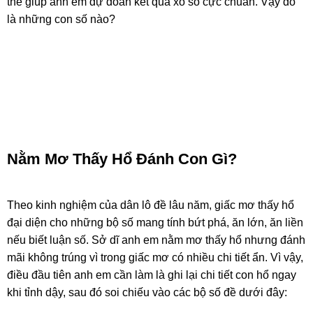
thể giúp anh em dự đoán kết quả xổ số cực chuẩn. Vậy đó
là những con số nào?
Nằm Mơ Thấy Hổ Đánh Con Gì?
Theo kinh nghiệm của dân lô đề lâu năm, giấc mơ thấy hổ
đại diện cho những bộ số mang tính bứt phá, ăn lớn, ăn liền
nếu biết luận số. Sở dĩ anh em nằm mơ thấy hổ nhưng đánh
mãi không trúng vì trong giấc mơ có nhiều chi tiết ẩn. Vì vậy,
điều đầu tiên anh em cần làm là ghi lại chi tiết con hổ ngay
khi tỉnh dậy, sau đó soi chiếu vào các bộ số đề dưới đây: