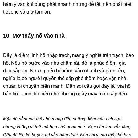
hàm ý vận khí bùng phát nhanh nhưng dễ tắt, nên phải biết
tiết chế và giữ tâm an.
10. Mơ thấy hổ vào nhà
Đây là điềm linh hổ nhập trạch, mang ý nghĩa trấn trạch, bảo
hộ. Nếu hổ bước vào nhà chậm rãi, đó là phúc điềm, gia
đạo sắp an. Nhưng nếu hổ xông vào nhanh và gầm lớn,
nghĩa là có người quyền thế sắp ghé thăm hoặc vận nhà
chuẩn bị chuyển biến mạnh. Dân soi cầu gọi đây là “vía hổ
báo tin” – một tín hiệu cho những ngày may mắn sắp đến.
Mặc dù nằm mơ thấy hổ mang đến những điềm báo tích cực
nhưng không vì thế mà bạn chủ quan nhé. Việc cần làm vẫn làm,
điều đã lên kế hoạch thì vẫn bám đuổi. Nếu chỉ vì mơ thấy hổ báo