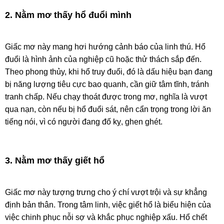
2. Nằm mơ thấy hổ đuổi mình
Giấc mơ này mang hơi hướng cảnh báo của linh thú. Hổ
đuổi là hình ảnh của nghiệp cũ hoặc thử thách sắp đến.
Theo phong thủy, khi hổ truy đuổi, đó là dấu hiệu bạn đang
bị năng lượng tiêu cực bao quanh, cần giữ tâm tĩnh, tránh
tranh chấp. Nếu chạy thoát được trong mơ, nghĩa là vượt
qua nạn, còn nếu bị hổ đuổi sát, nên cẩn trọng trong lời ăn
tiếng nói, vì có người đang đố kỵ, ghen ghét.
3. Nằm mơ thấy giết hổ
Giấc mơ này tượng trưng cho ý chí vượt trội và sự khẳng
định bản thân. Trong tâm linh, việc giết hổ là biểu hiện của
việc chinh phục nỗi sợ và khắc phục nghiệp xấu. Hổ chết