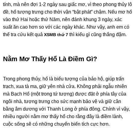
tính, mà nên đợi 1-2 ngày sau giấc mơ, vì theo phong thủy lô
đề, hổ tượng trưng cho thời vận “bật phát” chậm. Nếu mơ hổ
vào thứ Hai hoặc thứ Năm, nên đánh khung 3 ngày, xác
suất ăn cao hơn so với các ngày khác. Như vậy, anh em có
thể tra cứu kết quả
thì kiểu gì cũng thắng đậm.
XSMB thứ 7
Nằm Mơ Thấy Hổ Là Điềm Gì?
Trong phong thủy, hổ là biểu tượng của bảo hộ, giúp trấn
trạch, xua tà ma, giữ yên nhà cửa. Không phải ngẫu nhiên
mà Bạch Hổ (một trong tứ tượng) được đặt ở phía tây của
ngôi nhà, tượng trưng cho sức mạnh bảo vệ và giữ cân
bằng âm dương với Thanh Long ở phía đông. Chính vì vậy,
nhiều người nằm mơ thấy hổ cho rằng đây là điềm lành,
cuộc sống sẽ có những chuyển biến tích cực hơn.