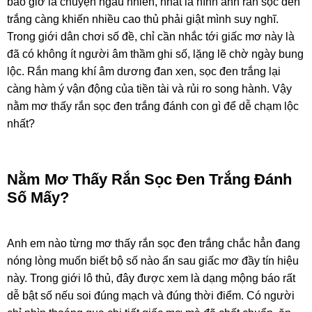
bao giờ là chuyện ngẫu nhiên, nhất là hình ảnh rắn sọc đen
trắng càng khiến nhiều cao thủ phải giật mình suy nghĩ.
Trong giới dân chơi số đề, chỉ cần nhắc tới giấc mơ này là
đã có không ít người âm thầm ghi số, lặng lẽ chờ ngày bung
lộc. Rắn mang khí âm dương đan xen, sọc đen trắng lại
càng hàm ý vận động của tiền tài và rủi ro song hành. Vậy
nằm mơ thấy rắn sọc đen trắng đánh con gì để dễ chạm lộc
nhất?
Nằm Mơ Thấy Rắn Sọc Đen Trắng Đánh
Số Mấy?
Anh em nào từng mơ thấy rắn sọc đen trắng chắc hẳn đang
nóng lòng muốn biết bộ số nào ẩn sau giấc mơ đầy tín hiệu
này. Trong giới lô thủ, đây được xem là dạng mộng báo rất
dễ bật số nếu soi đúng mạch và đúng thời điểm. Có người