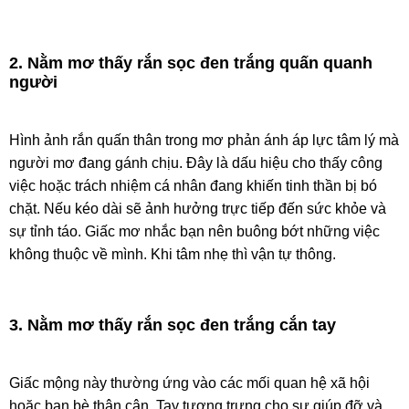
2. Nằm mơ thấy rắn sọc đen trắng quấn quanh
người
Hình ảnh rắn quấn thân trong mơ phản ánh áp lực tâm lý mà
người mơ đang gánh chịu. Đây là dấu hiệu cho thấy công
việc hoặc trách nhiệm cá nhân đang khiến tinh thần bị bó
chặt. Nếu kéo dài sẽ ảnh hưởng trực tiếp đến sức khỏe và
sự tỉnh táo. Giấc mơ nhắc bạn nên buông bớt những việc
không thuộc về mình. Khi tâm nhẹ thì vận tự thông.
3. Nằm mơ thấy rắn sọc đen trắng cắn tay
Giấc mộng này thường ứng vào các mối quan hệ xã hội
hoặc bạn bè thân cận. Tay tượng trưng cho sự giúp đỡ và