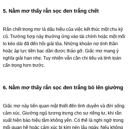
5. Nằm mơ thấy rắn sọc đen trắng chết
Rắn chết trong mơ là dấu hiệu của việc kết thúc một chu kỳ
cũ. Trường hợp này thường ứng vào tài chính hoặc một mối
lo kéo dài đã đến hồi giải tỏa. Những khoản nợ tinh thần
hoặc áp lực tiền bạc dần được tháo gỡ. Giấc mơ mang ý
nghĩa giải hạn nhẹ. Tuy nhiên vẫn cần chi tiêu và tính toán
cẩn trọng hơn trước.
6. Nằm mơ thấy rắn sọc đen trắng bò lên giường
Giấc mơ này liên quan mật thiết đến tình duyên và đời sống
cảm xúc. Giường ngủ tượng trưng cho sự riêng tư, khi rắn
xuất hiện báo hiệu tâm không yên. Có thể là nghi ngờ trong
mối quan hệ hoặc cảm xúc bị kìm nén lâu ngày. Nếu không