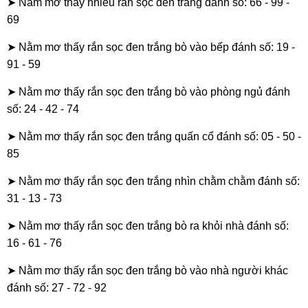
➤ Nằm mơ thấy nhiều rắn sọc đen trắng đánh số: 66 - 99 -
69
➤ Nằm mơ thấy rắn sọc đen trắng bò vào bếp đánh số: 19 -
91 - 59
➤ Nằm mơ thấy rắn sọc đen trắng bò vào phòng ngủ đánh
số: 24 - 42 - 74
➤ Nằm mơ thấy rắn sọc đen trắng quấn cổ đánh số: 05 - 50 -
85
➤ Nằm mơ thấy rắn sọc đen trắng nhìn chằm chằm đánh số:
31 - 13 - 73
➤ Nằm mơ thấy rắn sọc đen trắng bò ra khỏi nhà đánh số:
16 - 61 - 76
➤ Nằm mơ thấy rắn sọc đen trắng bò vào nhà người khác
đánh số: 27 - 72 - 92