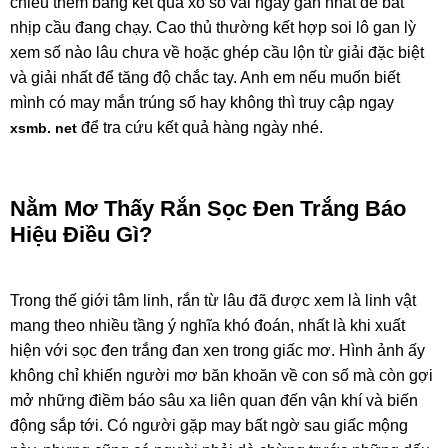
chiếu thêm bảng kết quả xổ số vài ngày gần nhất để bắt
nhịp cầu đang chạy. Cao thủ thường kết hợp soi lô gan lỳ
xem số nào lâu chưa về hoặc ghép cầu lộn từ giải đặc biệt
và giải nhất để tăng độ chắc tay. Anh em nếu muốn biết
mình có may mắn trúng số hay không thì truy cập ngay
để tra cứu kết quả hàng ngày nhé.
xsmb. net
Nằm Mơ Thấy Rắn Sọc Đen Trắng Báo
Hiệu Điều Gì?
Trong thế giới tâm linh, rắn từ lâu đã được xem là linh vật
mang theo nhiều tầng ý nghĩa khó đoán, nhất là khi xuất
hiện với sọc đen trắng đan xen trong giấc mơ. Hình ảnh ấy
không chỉ khiến người mơ băn khoăn về con số mà còn gợi
mở những điềm báo sâu xa liên quan đến vận khí và biến
động sắp tới. Có người gặp may bất ngờ sau giấc mộng