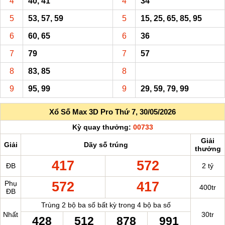
4
40, 41
4
34
5
53, 57, 59
5
15, 25, 65, 85, 95
6
60, 65
6
36
7
79
7
57
8
83, 85
8
9
95, 99
9
29, 59, 79, 99
Xổ Số Max 3D Pro Thứ 7, 30/05/2026
Kỳ quay thưởng:
00733
Giải
Giải
Dãy số trúng
thưởng
417
572
ĐB
2 tỷ
Phụ
572
417
400tr
ĐB
Trùng 2 bộ ba số bất kỳ trong 4 bộ ba số
Nhất
30tr
428
512
878
991