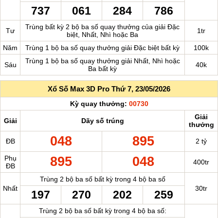
737
061
284
786
Trùng bất kỳ 2 bộ ba số quay thưởng của giải Đặc
Tư
1tr
biệt, Nhất, Nhì hoặc Ba
Năm
Trùng 1 bộ ba số quay thưởng giải Đặc biệt bất kỳ
100k
Trùng 1 bộ ba số quay thưởng giải Nhất, Nhì hoặc
Sáu
40k
Ba bất kỳ
Xổ Số Max 3D Pro Thứ 7, 23/05/2026
Kỳ quay thưởng:
00730
Giải
Giải
Dãy số trúng
thưởng
048
895
ĐB
2 tỷ
Phụ
895
048
400tr
ĐB
Trùng 2 bộ ba số bất kỳ trong 4 bộ ba số
Nhất
30tr
197
270
202
259
Trùng 2 bộ ba số bất kỳ trong 4 bộ ba số: