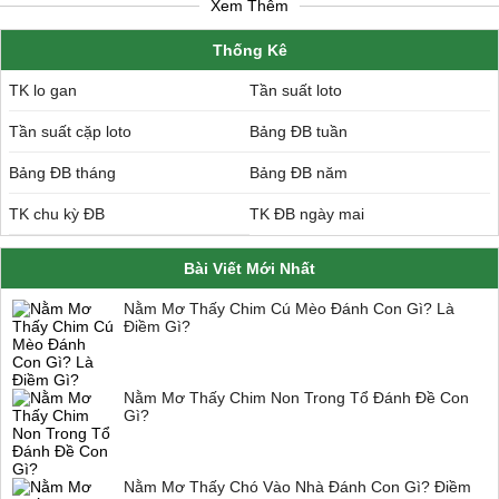
Xem Thêm
Thống Kê
TK lo gan
Tần suất loto
Tần suất cặp loto
Bảng ĐB tuần
Bảng ĐB tháng
Bảng ĐB năm
TK chu kỳ ĐB
TK ĐB ngày mai
Bài Viết Mới Nhất
Nằm Mơ Thấy Chim Cú Mèo Đánh Con Gì? Là
Điềm Gì?
Nằm Mơ Thấy Chim Non Trong Tổ Đánh Đề Con
Gì?
Nằm Mơ Thấy Chó Vào Nhà Đánh Con Gì? Điềm