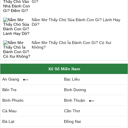
Gì?
Nằm Mơ Thấy Chó Sủa Đánh Con Gì? Lành Hay
Dữ?
Nằm Mơ Thấy Chó Ỉa Đánh Con Gì? Có Xui
Không?
Xổ Số Miền Nam
An Giang
Bạc Liêu
Bến Tre
Bình Dương
Bình Phước
Bình Thuận
Cà Mau
Cần Thơ
Đà Lạt
Đồng Nai