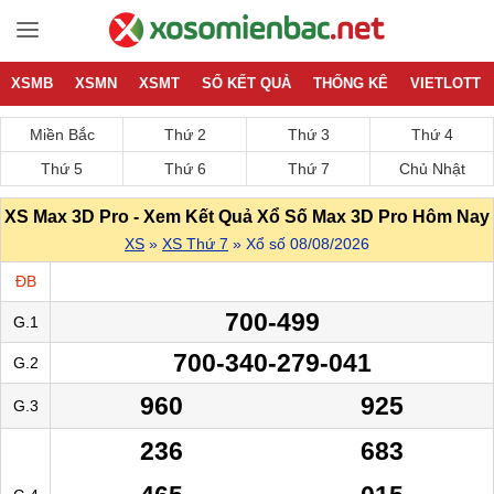
XSMB
XSMN
XSMT
SỔ KẾT QUẢ
THỐNG KÊ
VIETLOTT
Miền Bắc
Thứ 2
Thứ 3
Thứ 4
Thứ 5
Thứ 6
Thứ 7
Chủ Nhật
XS Max 3D Pro - Xem Kết Quả Xổ Số Max 3D Pro Hôm Nay
XS
»
XS Thứ 7
» Xổ số 08/08/2026
ĐB
700-499
G.1
700-340-279-041
G.2
960
925
G.3
236
683