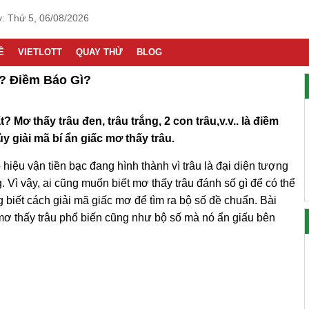
: Thứ 5, 06/08/2026
Ê
VIETLOTT
QUAY THỬ
BLOG
? Điềm Báo Gì?
Mơ thấy trâu đen, trâu trắng, 2 con trâu,v.v.. là điềm
 giải mã bí ẩn giấc mơ thấy trâu.
iệu vận tiền bạc đang hình thành vì trâu là đại diện tượng
. Vì vậy, ai cũng muốn biết mơ thấy trâu đánh số gì để có thể
g biết cách giải mã giấc mơ để tìm ra bộ số đề chuẩn. Bài
 mơ thấy trâu phổ biến cũng như bộ số mà nó ẩn giấu bên