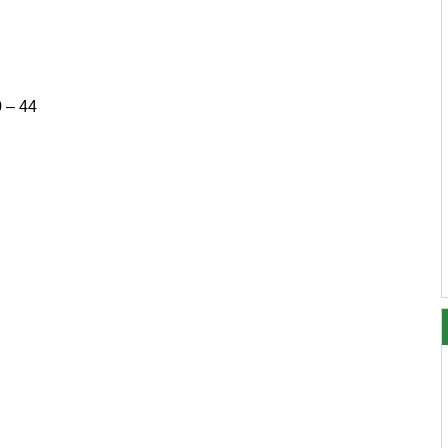
0 – 44