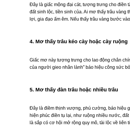
Đây là giấc mộng đại cát, tượng trưng cho điền tà
đất sinh lộc, tiền sinh của. Ai mơ thấy trâu vàn
lợi, gia đạo ấm êm. Nếu thấy trâu vàng bước vào
4. Mơ thấy trâu kéo cày hoặc cày ruộng
Giấc mơ này tượng trưng cho lao động chân chín
của người gieo nhân lành” báo hiệu công sức bỏ 
5. Mơ thấy đàn trâu hoặc nhiều trâu
Đây là điềm thịnh vượng, phú cường, báo hiệu g
hiện phúc điền tụ lại, như ruộng nhiều nước, đấ
là sắp có cơ hội mở rộng quy mô, tài lộc về liên t