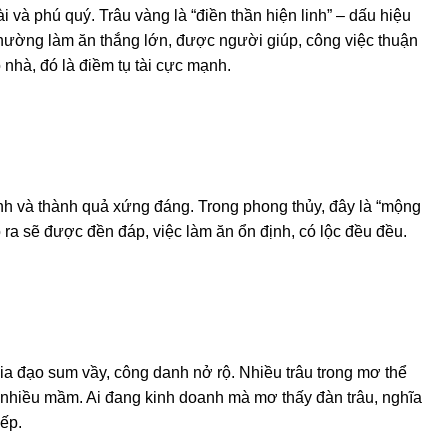
i và phú quý. Trâu vàng là “điền thần hiện linh” – dấu hiệu
g thường làm ăn thắng lớn, được người giúp, công việc thuận
 nhà, đó là điềm tụ tài cực mạnh.
h và thành quả xứng đáng. Trong phong thủy, đây là “mộng
ra sẽ được đền đáp, việc làm ăn ổn định, có lộc đều đều.
ia đạo sum vầy, công danh nở rộ. Nhiều trâu trong mơ thể
t nhiều mầm. Ai đang kinh doanh mà mơ thấy đàn trâu, nghĩa
iếp.