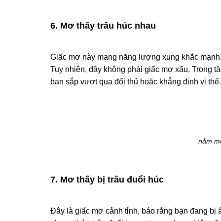
6. Mơ thấy trâu húc nhau
Giấc mơ này mang năng lượng xung khắc mạnh, bi
Tuy nhiên, đây không phải giấc mơ xấu. Trong tâ
bạn sắp vượt qua đối thủ hoặc khẳng định vị thế.
nằm mơ
7. Mơ thấy bị trâu đuổi húc
Đây là giấc mơ cảnh tỉnh, báo rằng bạn đang bị á