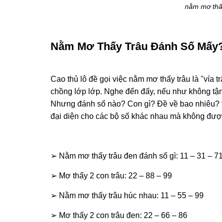
nằm mơ thấ
Nằm Mơ Thấy Trâu Đánh Số Mấy
Cao thủ lô đề gọi việc nằm mơ thấy trâu là "vía 
chồng lớp lớp. Nghe đến đấy, nếu như không tận d
Nhưng đánh số nào? Con gì? Đề về bao nhiêu? th
đại diện cho các bộ số khác nhau mà không được
➢ Nằm mơ thấy trâu đen đánh số gì: 11 – 31 – 7
➢ Mơ thấy 2 con trâu: 22 – 88 – 99
➢ Nằm mơ thấy trâu húc nhau: 11 – 55 – 99
➢ Mơ thấy 2 con trâu đen: 22 – 66 – 86